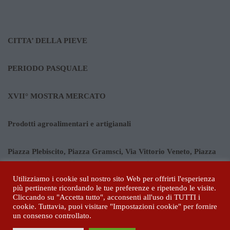
CITTA’ DELLA PIEVE
PERIODO PASQUALE
XVII° MOSTRA MERCATO
Prodotti agroalimentari e artigianali
Piazza Plebiscito, Piazza Gramsci, Via Vittorio Veneto, Piazza
Matteotti, Viale Icilio Vanni, Via Vannucci
Utilizziamo i cookie sul nostro sito Web per offrirti l'esperienza
più pertinente ricordando le tue preferenze e ripetendo le visite.
Ore 9.00 – 20.00
Cliccando su "Accetta tutto", acconsenti all'uso di TUTTI i
cookie. Tuttavia, puoi visitare "Impostazioni cookie" per fornire
un consenso controllato.